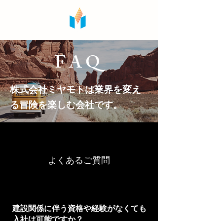
​FAQ
​株式会社ミヤモトは業界を変え
る冒険を楽しむ会社です。
​当社について
​よくあるご質問
Q1
​建設関係に伴う資格や経験がなくても
入社は可能ですか？